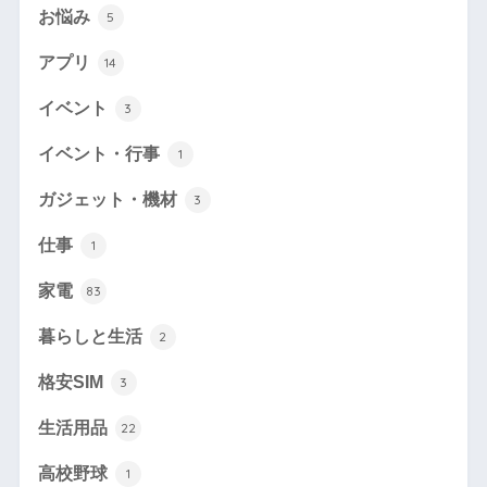
お悩み
5
アプリ
14
イベント
3
イベント・行事
1
ガジェット・機材
3
仕事
1
家電
83
暮らしと生活
2
格安SIM
3
生活用品
22
高校野球
1