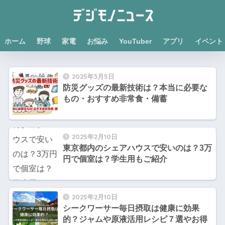
ホーム
野球
家電
お悩み
YouTuber
アプリ
イベント
2025年3月5日
防災グッズの最新技術は？本当に必要な
もの・おすすめ非常食・備蓄
2025年2月10日
東京都内のシェアハウスで安いのは？3万
円で個室は？学生用もご紹介
2025年2月10日
シークワーサー毎日摂取は健康に効果
的？ジャムや原液活用レシピ７選やお得