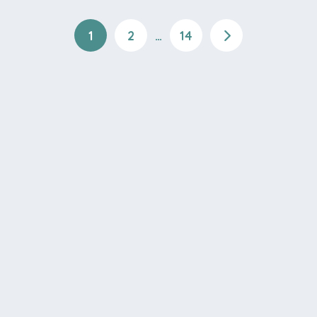
1
2
…
14