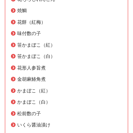
焼鯛
花餅（紅梅）
味付数の子
笹かまぼこ（紅）
笹かまぼこ（白）
花形人参旨煮
金胡麻鰆角煮
かまぼこ（紅）
かまぼこ（白）
松前数の子
いくら醤油漬け