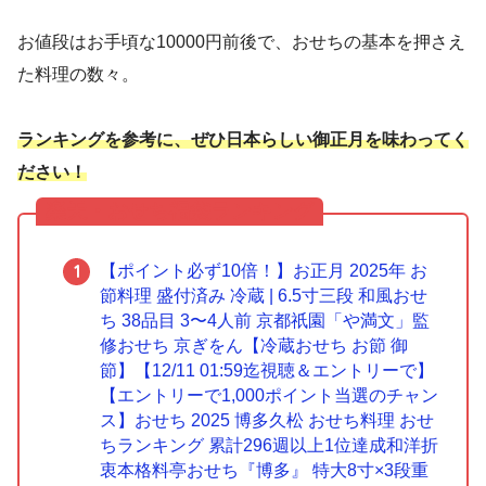
お値段はお手頃な10000円前後で、おせちの基本を押さえ
た料理の数々。
ランキングを参考に、ぜひ日本らしい御正月を味わってく
ださい！
楽天・おせち福袋ランキング
【ポイント必ず10倍！】お正月 2025年 お
節料理 盛付済み 冷蔵 | 6.5寸三段 和風おせ
ち 38品目 3〜4人前 京都祇園「や満文」監
修おせち 京ぎをん【冷蔵おせち お節 御
節】【12/11 01:59迄視聴＆エントリーで】
【エントリーで1,000ポイント当選のチャン
ス】おせち 2025 博多久松 おせち料理 おせ
ちランキング 累計296週以上1位達成和洋折
衷本格料亭おせち『博多』 特大8寸×3段重