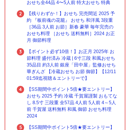
おせち全44品 4〜5人前 特大おせち 特典
【残りわずか！】おせち 完売間近 2025 予
約 『板前魂の花籠』 おせち 和洋風 3段重
［36品 3人前 お節］新春 豪華 毎年完売の
おせち料理 ［おせち 送料無料］2024 お正
月 御節料理
【ポイント必ず10倍！】お正月 2025年 お
節料理 盛付済み 冷蔵 | 6寸三段 和風おせち
35品目 約3人前 銀座「田中屋」監修おせち
華ぎんざ 【冷蔵おせち お節 御節】【12/11
01:59迄視聴＆エントリーで】
【SS期間中ポイント5倍★要エントリー】
おせち 2025 予約 冷蔵 千賀屋謹製 おもてな
し 8.5寸 三段重 全57品 4人前 5人前 4～5人
前 千賀屋 送料無料 和風 御節 おせち料理
2024
【SS期間中ポイント5倍★要エントリー】