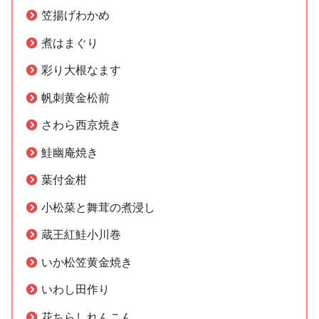
笠揚げわかめ
煮はまぐり
彩り大根なます
帆刺黄金松前
さわら西京焼き
鮭幽庵焼き
葉付金柑
小松菜と舞茸の煮浸し
蔵王紅鮭小川巻
いか松笠黄金焼き
いわし田作り
花ちらしれんこん