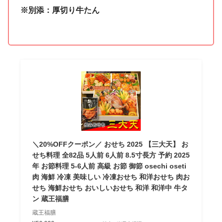
※別添：厚切り牛たん
＼20%OFFクーポン／ おせち 2025 【三大天】 お
せち料理 全82品 5人前 6人前 8.5寸長方 予約 2025
年 お節料理 5-6人前 高級 お節 御節 osechi oseti
肉 海鮮 冷凍 美味しい 冷凍おせち 和洋おせち 肉お
せち 海鮮おせち おいしいおせち 和洋 和洋中 牛タ
ン 蔵王福膳
蔵王福膳