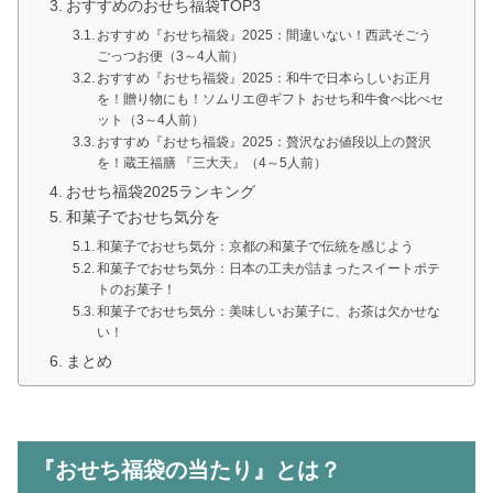
おすすめのおせち福袋TOP3
おすすめ『おせち福袋』2025：間違いない！西武そごう
ごっつお便（3～4人前）
おすすめ『おせち福袋』2025：和牛で日本らしいお正月
を！贈り物にも！ソムリエ@ギフト おせち和牛食べ比べセ
ット（3～4人前）
おすすめ『おせち福袋』2025：贅沢なお値段以上の贅沢
を！蔵王福膳 『三大天』（4～5人前）
おせち福袋2025ランキング
和菓子でおせち気分を
和菓子でおせち気分：京都の和菓子で伝統を感じよう
和菓子でおせち気分：日本の工夫が詰まったスイートポテ
トのお菓子！
和菓子でおせち気分：美味しいお菓子に、お茶は欠かせな
い！
まとめ
『おせち福袋の当たり』とは？