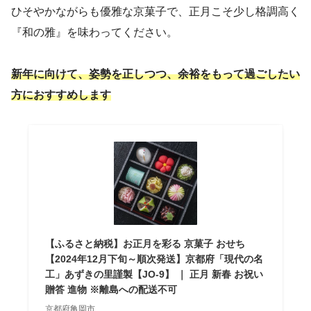
ひそやかながらも優雅な京菓子で、正月こそ少し格調高く
『和の雅』を味わってください。
新年に向けて、姿勢を正しつつ、余裕をもって過ごしたい
方におすすめします
【ふるさと納税】お正月を彩る 京菓子 おせち
【2024年12月下旬～順次発送】京都府「現代の名
工」あずきの里謹製【JO-9】 ｜ 正月 新春 お祝い
贈答 進物 ※離島への配送不可
京都府亀岡市