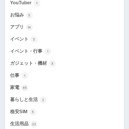
YouTuber
1
お悩み
5
アプリ
14
イベント
3
イベント・行事
1
ガジェット・機材
3
仕事
1
家電
83
暮らしと生活
2
格安SIM
3
生活用品
22