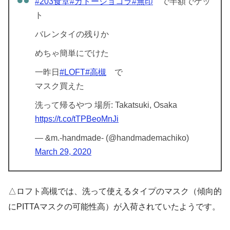
#203食堂
#ガトーショコラ
#無印
で半額でゲッ
ト
バレンタイの残りか
めちゃ簡単にでけた
一昨日
#LOFT
#高槻
で
マスク買えた
洗って帰るやつ 場所: Takatsuki, Osaka
https://t.co/tTPBeoMnJi
— &m.-handmade- (@handmademachiko)
March 29, 2020
△ロフト高槻では、洗って使えるタイプのマスク（傾向的
にPITTAマスクの可能性高）が入荷されていたようです。