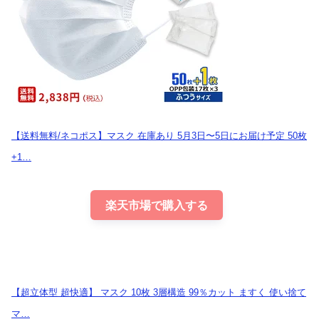
【送料無料/ネコポス】マスク 在庫あり 5月3日〜5日にお届け予定 50枚
+1…
楽天市場で購入する
【超立体型 超快適】 マスク 10枚 3層構造 99％カット ますく 使い捨て
マ…