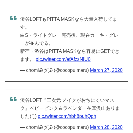
渋谷LOFTもPITTA MASKなら大量入荷してま
す。
白S・ライトグレー完売後、現在カーキ・グレ
ーが並んでる。
新宿・渋谷はPITTA MASKなら容易にGETでき
ます。
pic.twitter.com/efAfzzNlU0
— chomiᏊ˘̴͈́ꈊ˘̴͈̀Ꮚ (@cocopuimaru)
March 27, 2020
渋谷LOFT『三次元 メイクがおちにくいマス
ク』ベビーピンク＆ラベンダー在庫沢山ありま
した( ¨̮ )
pic.twitter.com/hbh8puhQph
— chomiᏊ˘̴͈́ꈊ˘̴͈̀Ꮚ (@cocopuimaru)
March 28, 2020