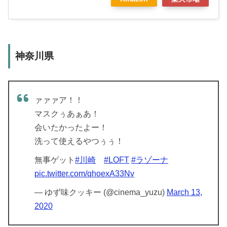
神奈川県
ァァァア！！
マスクぅあぁあ！
会いたかったよー！
洗って使えるやつぅぅ！
無事ゲット
#川崎
#LOFT
#ラゾーナ
pic.twitter.com/qhoexA33Nv
— ゆず味クッキー (@cinema_yuzu)
March 13,
2020