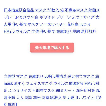
日本検査済合格品 マスク 50枚入 箱 不織布マスク 除菌ス
プレーおまけつき 白 ホワイト プリーツ ふつうサイズ 大
人用 使い捨てマスク ノーズワイヤー 花粉症 ほこり
PM2.5 ウイルス 立体 使い捨て 在庫あり 即納 送料無料
楽天市場で購入する
立体型 マスク 在庫あり 50枚 3層構造 使い捨てマスク 箱
mask ますく フェイスマスク ウイルス飛沫対策 PM2.5対
応 ふつうサイズ 不織布マスク 99％カット 花粉症対策 風
邪予防 大人 防護 花粉 防塵 50枚入 男女兼用 ホワイト【送
料無料】