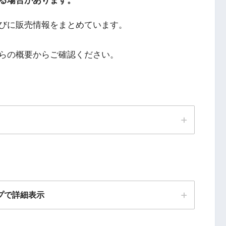
る場合があります。
びに販売情報をまとめています。
らの概要からご確認ください。
政府が3月5日以降から配布する方針へ
早朝から北見市・中富良野町へ配布開始
プで詳細表示