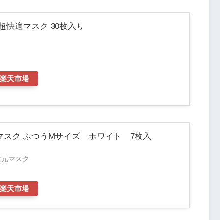
入荷・販売店舗
超快適マスク 30枚入り
ツルハドラッグ大谷地東店
(3月5日)
ダイコクドラッグ狸小路5丁目店
(3月5日)
スーパーアークス苗穂店
(3月5日)
楽天市場
ダイソー忠和店
(3月5日)
ツルハドラッグ店名不明
(3月5日)
サツドラ室蘭駅前店
(3月5日)
マスク ふつうMサイズ ホワイト 7枚入
ダイソー小樽長橋店
(3月4日)
次元マスク
楽天市場