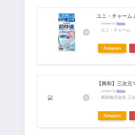
市町村
ユニ・チャーム 
created by
Rinker
ユニ・チャーム
札幌
Amazon
旭川
室蘭
【興和】三次元
小樽
created by
Rinker
興和株式会社 三
Amazon