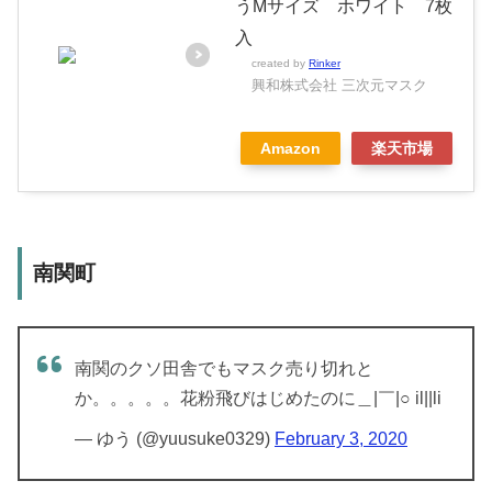
うMサイズ ホワイト 7枚
入
created by
Rinker
興和株式会社 三次元マスク
Amazon
楽天市場
南関町
南関のクソ田舎でもマスク売り切れと
か。。。。。花粉飛びはじめたのに＿|￣|○ il||li
— ゆう (@yuusuke0329)
February 3, 2020