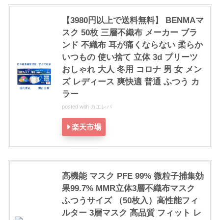
【3980円以上で送料無料】 BENMAマ
スク 50枚 三層不織布 メーカー ブラ
ンド 不織布 耳が痛くならない 柔らか
いつもの 使い捨て 立体 3d プリーツ
おしゃれ 大人 冬用 コロナ 男 女 メン
ズ レディース 爽快適 普通 ふつう カ
ラー
posted with
カエレバ
楽天市場
高機能 マスク PFE 99% 微粒子捕集効
果99.7% MMR立体3層不織布マスク
ふつうサイズ （50枚入）高性能フィ
ルター 3層マスク 高品質 フィット レ