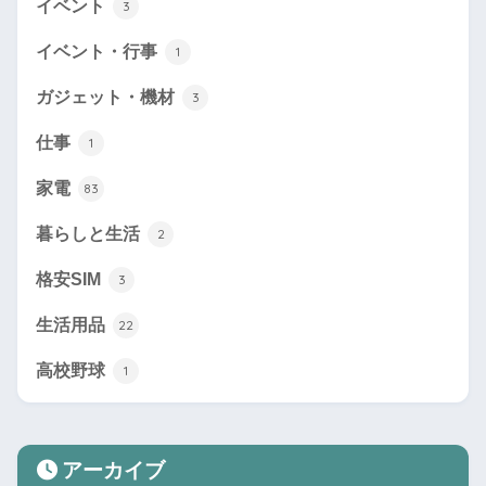
イベント
3
イベント・行事
1
ガジェット・機材
3
仕事
1
家電
83
暮らしと生活
2
格安SIM
3
生活用品
22
高校野球
1
アーカイブ