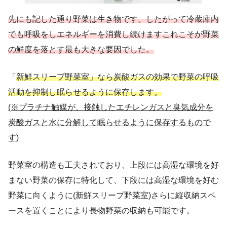
先にも記した通り野菜は生き物です。したがって冷蔵庫内
でも呼吸をしエネルギーを消費し続けますこれこそが野菜
の鮮度を落とす最も大きな要因でした。
「
新鮮スリープ野菜室」なら炭酸ガスの効果で野菜の呼吸
活動を抑制し眠らせるように保存します。
(※プラチナ触媒が、接触したエチレンガスと臭気成分を
炭酸ガスと水に分解して眠らせるように保存するもので
す)
野菜室の構造も工夫されており、上段には高湿な環境を好
まない野菜の保存に特化して、下段には高湿な環境を好む
野菜に向くように(新鮮スリープ野菜室)さらに縦収納スペ
ースを置くことにより長物野菜の収納も可能です。