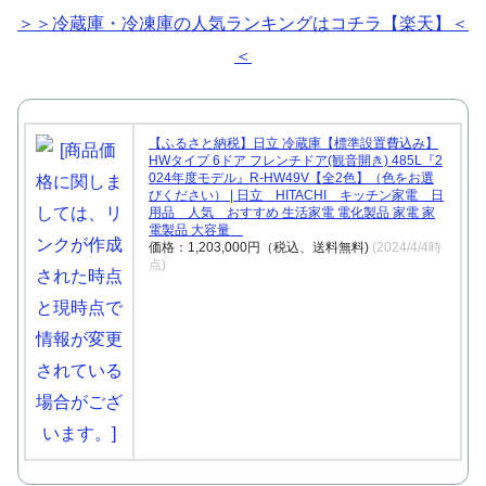
＞＞冷蔵庫・冷凍庫の人気ランキングはコチラ【楽天】＜
＜
【ふるさと納税】日立 冷蔵庫【標準設置費込み】
HWタイプ 6ドア フレンチドア(観音開き) 485L『2
024年度モデル』R-HW49V【全2色】（色をお選
びください） | 日立 HITACHI キッチン家電 日
用品 人気 おすすめ 生活家電 電化製品 家電 家
電製品 大容量
価格：1,203,000円（税込、送料無料)
(2024/4/4時
点)