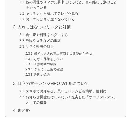
他の調理やスマホに夢中になるなど、目を離して別のこと
をやっている
キッチンから離れてテレビを見る
お年寄りは耳が遠くなっている
入れっぱなしのリスクと対策
食中毒や料理をムダにする
故障や火災などの事故
リスク軽減の対策
最初に過去の事故事例や失敗談から学ぶ
ながら作業をしない
加熱時間の確認
さらには五感で確認
周囲の協力
日立の電子レンジMRO-W10Bについて
スマホでお知らせ、美味しいレシピも簡単、便利に
お知らせ機能だけじゃない！充実した「オーブンレンジ」
としての機能
まとめ