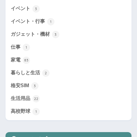
イベント
3
イベント・行事
1
ガジェット・機材
3
仕事
1
家電
83
暮らしと生活
2
格安SIM
3
生活用品
22
高校野球
1