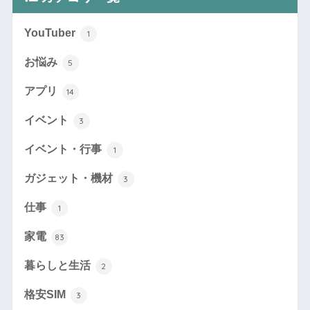
YouTuber
1
お悩み
5
アプリ
14
イベント
3
イベント・行事
1
ガジェット・機材
3
仕事
1
家電
83
暮らしと生活
2
格安SIM
3